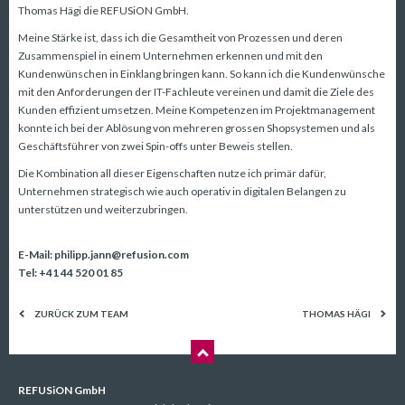
ÜBER UNS
Thomas Hägi die REFUSiON GmbH.
Meine Stärke ist, dass ich die Gesamtheit von Prozessen und deren
Zusammenspiel in einem Unternehmen erkennen und mit den
Kundenwünschen in Einklang bringen kann. So kann ich die Kundenwünsche
mit den Anforderungen der IT-Fachleute vereinen und damit die Ziele des
Kunden effizient umsetzen. Meine Kompetenzen im Projektmanagement
konnte ich bei der Ablösung von mehreren grossen Shopsystemen und als
Geschäftsführer von zwei Spin-offs unter Beweis stellen.
Die Kombination all dieser Eigenschaften nutze ich primär dafür,
Unternehmen strategisch wie auch operativ in digitalen Belangen zu
unterstützen und weiterzubringen.
E-Mail:
philipp.jann@refusion.com
Tel: +41 44 520 01 85
ZURÜCK ZUM TEAM
THOMAS HÄGI
REFUSiON GmbH